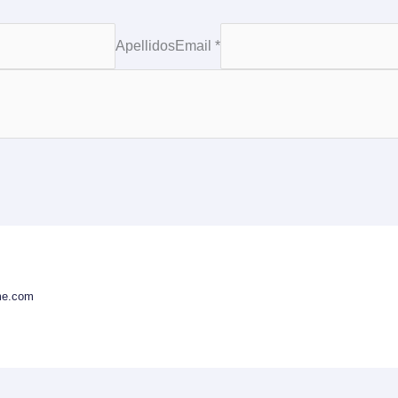
Apellidos
Email *
me.com